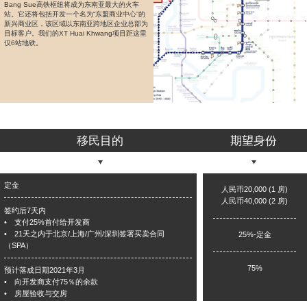
Bang Sue高铁枢纽将成为东南亚最大的火车
站。它还将包括开发一个名为“东盟商业中心”的
新兴商业区，该区域以东南亚跨地区企业总部为
目标客户。我们的XT Huai Khwang项目距这里
仅6站地铁。
移民目的
期望身份
定金
人民币20,000 (1 房)
人民币40,000 (2 房)
签约后7天内
• 支付25%首付给开发商
• 21天之内于北京/上海/广州/深圳签署买卖合同
25%-定金
（SPA）
75%
预计落成日期2021年3月
• 向开发商支付75％的余款
• 房屋验收与交房
• 出租房屋