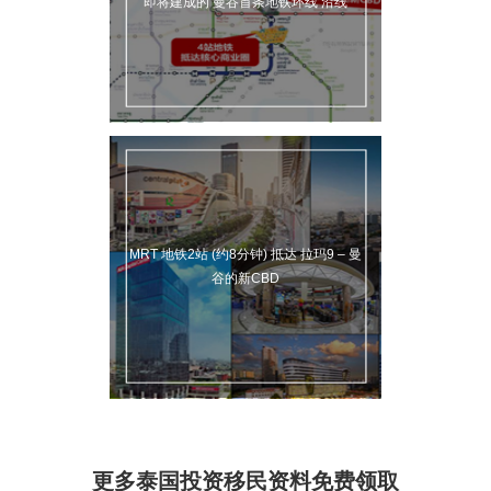
即将建成的 曼谷首条地铁环线 沿线
MRT 地铁2站 (约8分钟) 抵达 拉玛9 – 曼
谷的新CBD
更多泰国投资移民资料免费领取