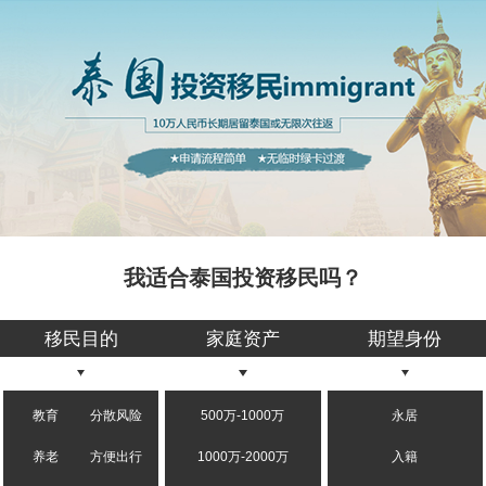
我适合泰国投资移民吗？
移民目的
家庭资产
期望身份
教育
分散风险
500万-1000万
永居
养老
方便出行
1000万-2000万
入籍